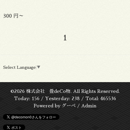
300 円～
1
Select Language
▼
©2026
株式会社 畳deCo物
. All Rights Reserved.
Today:
156
/ Yesterday:
238
/ Total:
465536
Powered by
グーペ
/
Admin