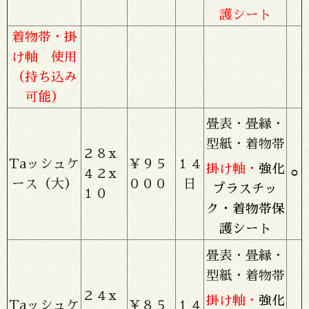
護シート
着物帯・掛
け軸 使用
（持ち込み
可能）
畳表・畳縁・
型紙・着物帯
２８x
Taッシュケ
￥９５
１４
掛け軸・
強化
４２x
⚪︎
ース（大）
０００
日
プラスチッ
１０
ク・着物帯保
護シート
畳表・畳縁・
型紙・着物帯
２４x
掛け軸・
強化
Taッシュケ
￥８５
１４