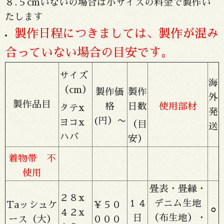
８.５cmいないの場合は小サイズの料金で製作い
たします
製作日程につきましては、製作が混み
合っていない場合の目安です。
サイズ
海
（cm）
製作価
製作
外
製作品目
格
日数
使用部材
タテx
発
(円）〜
ヨコx
（目
送
ハバ
安）
着物帯 不
使用
畳表・畳縁・
２８x
１４
デニム生地
Taッシュケ
￥５０
⚪︎
４２x
日
（布生地）・
ース（大）
０００