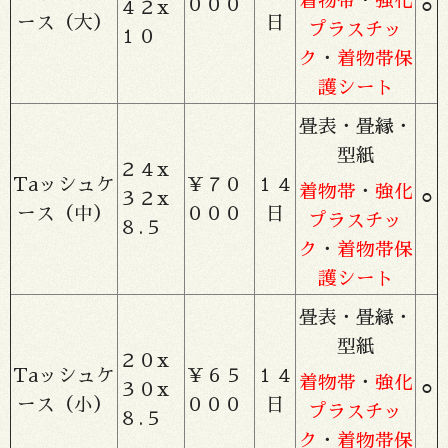
着物帯
・
強化
０００
４２x
⚪︎
ース（大）
日
プラスチッ
１０
ク
・
着物帯保
護シート
畳表・畳縁・
型紙
２４x
Taッシュケ
￥７０
１４
着物帯
・
強化
３２x
⚪︎
ース（中）
０００
日
プラスチッ
８.５
ク
・
着物帯保
護シート
畳表・畳縁・
型紙
２０x
Taッシュケ
￥６５
１４
着物帯
・
強化
３０x
⚪︎
ース（小）
０００
日
プラスチッ
８.５
ク
・
着物帯保