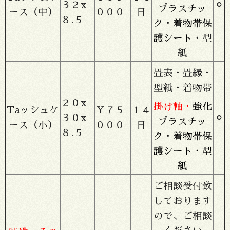
３２x
⚪︎
プラスチッ
ース（中）
０００
日
８.５
ク・着物帯保
護シート
・型
紙
畳表・畳縁・
型紙・着物帯
２０x
掛け軸・
強化
Taッシュケ
￥７５
１４
３０x
⚪︎
プラスチッ
ース（小）
０００
日
８.５
ク・着物帯保
護シート・型
紙
ご相談受付致
しております
ので、ご相談