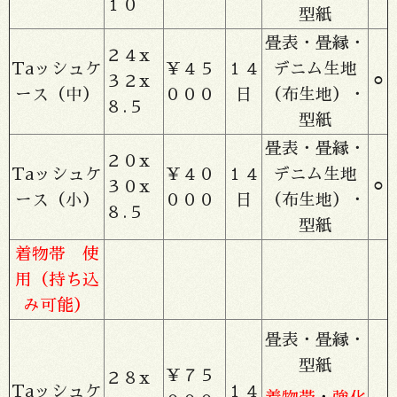
１０
型紙
畳表・畳縁・
２４x
Taッシュケ
￥４５
１４
デニム生地
３２x
⚪︎
ース（中）
０００
日
（布生地）・
８.５
型紙
畳表・畳縁・
２０x
Taッシュケ
￥４０
１４
デニム生地
３０x
⚪︎
ース（小）
０００
日
（布生地）・
８.５
型紙
着物帯 使
用（持ち込
み可能）
畳表・畳縁・
型紙
￥７５
２８x
Taッシュケ
１４