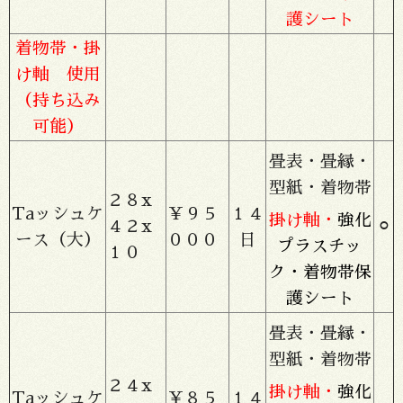
護シート
着物帯・掛
け軸 使用
（持ち込み
可能）
畳表・畳縁・
型紙・着物帯
２８x
Taッシュケ
￥９５
１４
掛け軸・
強化
４２x
⚪︎
ース（大）
０００
日
プラスチッ
１０
ク・着物帯保
護シート
畳表・畳縁・
型紙・着物帯
２４x
掛け軸・
強化
Taッシュケ
￥８５
１４