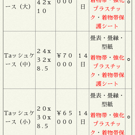
着物帯
・
強化
０００
４２x
⚪︎
ース（大）
日
プラスチッ
１０
ク
・
着物帯保
護シート
畳表・畳縁・
型紙
２４x
Taッシュケ
￥７０
１４
着物帯
・
強化
３２x
⚪︎
ース（中）
０００
日
プラスチッ
８.５
ク
・
着物帯保
護シート
畳表・畳縁・
型紙
２０x
Taッシュケ
￥６５
１４
着物帯
・
強化
３０x
⚪︎
ース（小）
０００
日
プラスチッ
８.５
ク
・
着物帯保