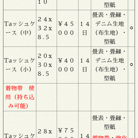
１０
型紙
畳表・畳縁・
２４x
Taッシュケ
￥４５
１４
デニム生地
３２x
⚪︎
ース（中）
０００
日
（布生地）・
８.５
型紙
畳表・畳縁・
２０x
Taッシュケ
￥４０
１４
デニム生地
３０x
⚪︎
ース（小）
０００
日
（布生地）・
８.５
型紙
着物帯 使
用（持ち込
み可能）
畳表・畳縁・
型紙
￥７５
２８x
Taッシュケ
１４