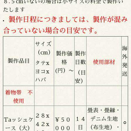
８.５cmいないの場合は小サイズの料金で製作い
たします
製作日程につきましては、製作が混み
合っていない場合の目安です。
サイズ
海
（cm）
製作価
製作
外
製作品目
格
日数
使用部材
タテx
発
(円）〜
ヨコx
（目
送
ハバ
安）
着物帯 不
使用
畳表・畳縁・
２８x
１４
デニム生地
Taッシュケ
￥５０
⚪︎
４２x
日
（布生地）・
ース（大）
０００