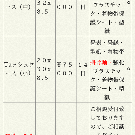
３２x
⚪︎
プラスチッ
ース（中）
０００
日
８.５
ク・着物帯保
護シート
・型
紙
畳表・畳縁・
型紙・着物帯
２０x
掛け軸・
強化
Taッシュケ
￥７５
１４
３０x
⚪︎
プラスチッ
ース（小）
０００
日
８.５
ク・着物帯保
護シート・型
紙
ご相談受付致
しております
ので、ご相談