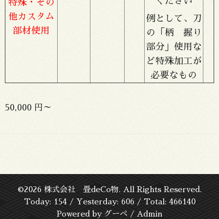
ください
特殊・その
他カスタム
例として、刀
部材使用
の「柄 握り
部分」使用な
ど特殊加工が
必要なもの
50,000 円～
©2026
株式会社 畳deCo物
. All Rights Reserved.
Today:
154
/ Yesterday:
606
/ Total:
466140
Powered by
グーペ
/
Admin