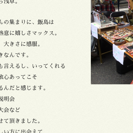
ら浅草。
んの集まりに、飯島は
熱意に嬉しさマックス。
、大きさに感服。
きなんです。
も言えるし、いってくれる
敬心あってこそ
るんだと感じます。
説明会
大会など
せて頂きました。
しい方に出会えて