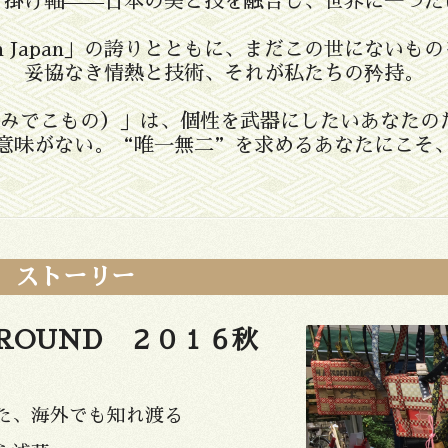
、掛け軸——日本の美と技を融合し、世界に一つだ
in Japan」の誇りとともに、まだこの世にない
妥協なき情熱と技術、それが私たちの矜持。
たたみでこもの）」は、個性を武器にしたいあなたの
意味がない。“唯一無二”を求めるあなたにこそ
物 ストーリー
ROUND ２０１６秋
た、海外でも知れ渡る