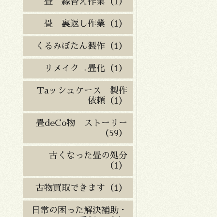
畳 縁替え作業（1）
畳 裏返し作業（1）
くるみぼたん製作（1）
リメイク→畳化（1）
Taッシュケース 製作
依頼（1）
畳deCo物 ストーリー
（59）
古くなった畳の処分
（1）
古物買取できます（1）
日常の困った解決補助・