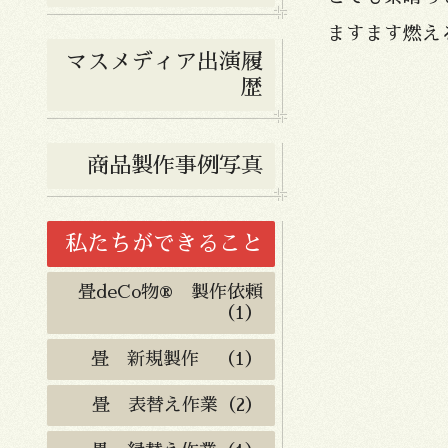
ますます燃え
マスメディア出演履
歴
商品製作事例写真
私たちができること
畳deCo物® 製作依頼
（1）
畳 新規製作 （1）
畳 表替え作業（2）