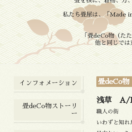
畳を核に、着物、刀
私たち畳屋は、「Made 
「畳deCo物（
他と同じでは
畳deCo
インフォメーション
浅草 A/
畳deCo物ストーリ
職人の街
ー
いわずと知れ