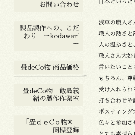
日本といった
お問い合わせ
浅草の職人さ
製品製作への、こだ
職人の熱さと
わり ーkodawari
ー
人の温かさと
職人さん大好
畳deCo物 商品価格
言いたいこと
もちろん、尊
受け入れられ
畳deCo物 飯島義
紹の製作作業室
打ち合わせや
ポスティング
「畳ｄｅCｏ物®︎」
色々と参加さ
商標登録
とても素晴ら