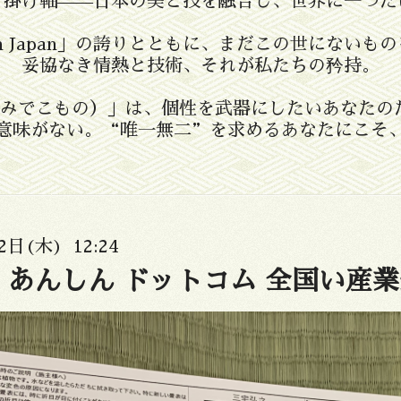
、掛け軸——日本の美と技を融合し、世界に一つだ
in Japan」の誇りとともに、まだこの世にない
妥協なき情熱と技術、それが私たちの矜持。
たたみでこもの）」は、個性を武器にしたいあなたの
意味がない。“唯一無二”を求めるあなたにこそ
2日(木) 12:24
 あんしん ドットコム 全国い産