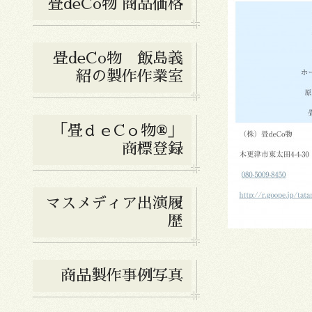
畳deCo物 商品価格
畳deCo物 飯島義
紹の製作作業室
「畳ｄｅCｏ物®︎」
商標登録
マスメディア出演履
歴
商品製作事例写真