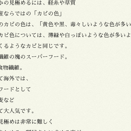
かの見極めるには、経糸や草質
産ならではの「カビの色」
のカビの色は、「黄色や黒、毒々しいような色が多
カビ色については、薄緑や白っぽいような色が多い
くるようなカビと同じです。
繊維の塊のスーパーフード。
食物繊維。
て海外では、
フードとして
麦など
て大人気です。
見極めは非常に難しく