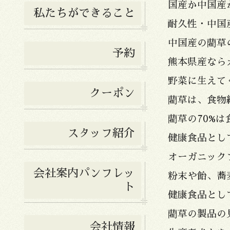
国産か中国産
私たちができること
耐久性・中国
中国産の藺草
予約
熊本県産なら
野菜に生えて
クーポン
藺草は、食物
藺草の70%は
スタッフ紹介
健康食品とし
オーガニック
会社案内パンフレッ
粉末や飴、蕎
ト
健康食品とし
藺草の製品の
会社情報