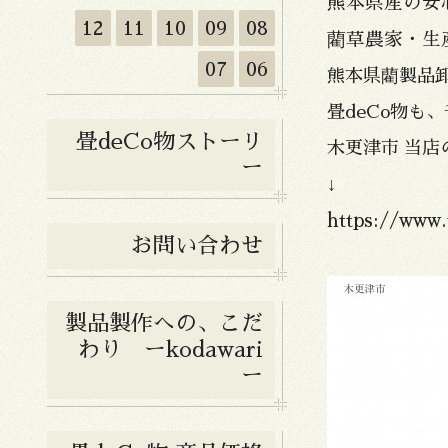
熊本県産の安
12
11
10
09
08
藺草農家・生
07
06
熊本県藺製品
畳deCo物も
畳deCo物ストーリ
木更津市 当店
ー
↓
https://www.
お問い合わせ
製品製作への、こだ
わり ーkodawari
ー