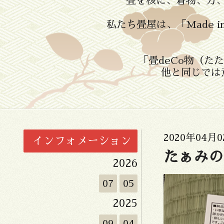
畳を核に、着物、刀
私たち畳屋は、「Made 
「畳deCo物（
他と同じでは
2020年04月0
インフォメーション
たぁみの
2026
07
05
2025
09
04