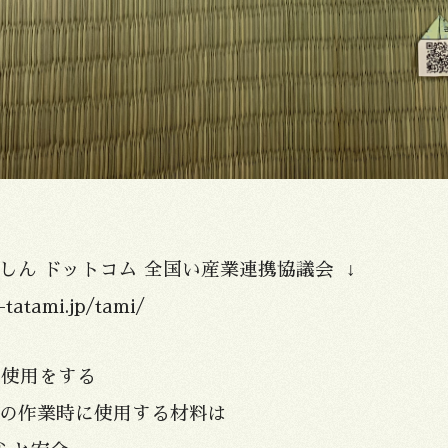
しん ドットコム 全国い産業連携協議会 ↓
-tatami.jp/tami/
て使用をする
での作業時に使用する材料は