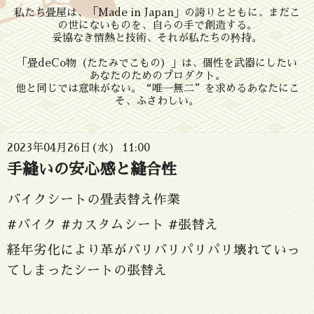
私たち畳屋は、「Made in Japan」の誇りとともに、まだこ
の世にないものを、自らの手で創造する。
妥協なき情熱と技術、それが私たちの矜持。
「畳deCo物（たたみでこもの）」は、個性を武器にしたい
あなたのためのプロダクト。
他と同じでは意味がない。“唯一無二”を求めるあなたにこ
そ、ふさわしい。
2023年04月26日(水) 11:00
手縫いの安心感と縫合性
バイクシートの畳表替え作業
#バイク #カスタムシート #張替え
経年劣化により革がバリバリパリパリ壊れていっ
てしまったシートの張替え