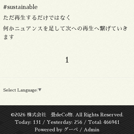
#sustainable
ただ再生するだけではなく
何かニュアンスを足して次への再生へ繋げていき
ます
1
Select Language
▼
©2026
株式会社 畳deCo物
. All Rights Reserved.
Today:
131
/ Yesterday:
256
/ Total:
466941
Powered by
グーペ
/
Admin