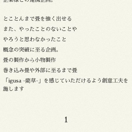
とことんまで畳を強く出せる
また、やったことのないことや
やろうと思わなかったこと
概念の突破に至る企画。
畳の製作から小物製作
巻き込み畳や外部に至るまで畳
「igusa -藺草-」を感じていただけるよう創意工夫を
施します
1