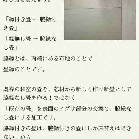
「縁付き畳 ー 脇縁付
き畳」
「縁無し畳 ー 脇縁な
し畳」
脇縁とは、両端にある布地のことで
畳縁のことです。
既存の和室の畳を、芯材から新しく作り新畳として
脇縁なし畳を作る！ではなく
「既存の畳」を表面のイグサ部分の交換で、脇縁な
し畳にする加工です。
脇縁付きの畳は、脇縁付きの畳にしか表替えはでき
ない！から