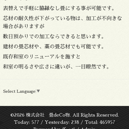
表替えで手軽に脇縁なし畳にする事が可能です。
芯材の耐久性が下がっている物は、加工が不向きな
場合がありますが
数日預かりでの加工ならできると思います。
建材の畳芯材や、藁の畳芯材でも可能です。
既存和室のリニューアルを施すと
和室の明るさや広さに違いが、一目瞭然です。
Select Language
▼
©2026
株式会社 畳deCo物
. All Rights Reserved.
Today:
577
/ Yesterday:
238
/ Total:
465957