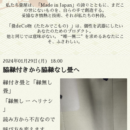
私たち畳屋は、「Made in Japan」の誇りとともに、まだこ
の世にないものを、自らの手で創造する。
妥協なき情熱と技術、それが私たちの矜持。
「畳deCo物（たたみでこもの）」は、個性を武器にしたい
あなたのためのプロダクト。
他と同じでは意味がない。“唯一無二”を求めるあなたにこ
そ、ふさわしい。
2024年01月29日(月) 18:00
脇縁付きから脇縁なし畳へ
縁付き畳と「縁無し
畳」
「縁無し ー ヘリナシ
」
読み方から不吉なので
呼び方を変えます。