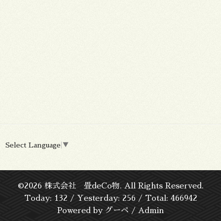
Select Language
▼
©2026
株式会社 畳deCo物
. All Rights Reserved.
Today:
132
/ Yesterday:
256
/ Total:
466942
Powered by
グーペ
/
Admin