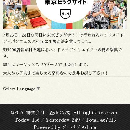
7月23日、24日の両日に東京ビッグサイトで行われるハンドメイド
ジャパンフェスタ2016に出展が決定致しました。
約5000店舗が軒を連ねるハンドメイドクリエイターの夏の祭典で
す。
弊社はマーケットＤ-29ブースで出展致します。
大人から子供まで楽しめる祭典なので是非お越し下さい！
Select Language
▼
©2026
株式会社 畳deCo物
. All Rights Reserved.
Today:
156
/ Yesterday:
249
/ Total:
467215
Powered by
グーペ
/
Admin