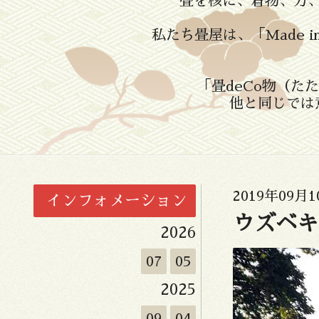
畳を核に、着物、刀
私たち畳屋は、「Made 
「畳deCo物（
他と同じでは
2019年09月1
インフォメーション
ウズベキス
2026
07
05
2025
09
04