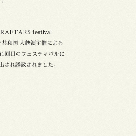
す。
AFTARS festival
ン共和国 大統領主催による
第1回目のフェスティバルに
選出され誘致されました。