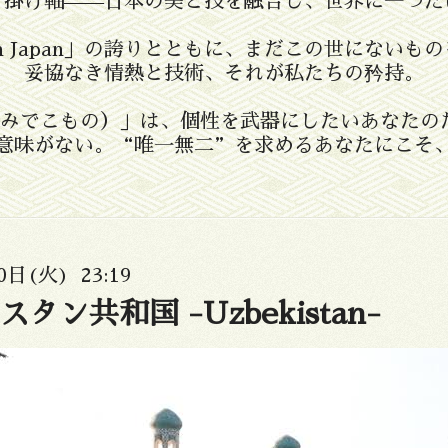
、掛け軸——日本の美と技を融合し、世界に一つだ
in Japan」の誇りとともに、まだこの世にない
妥協なき情熱と技術、それが私たちの矜持。
たたみでこもの）」は、個性を武器にしたいあなたの
意味がない。“唯一無二”を求めるあなたにこそ
0日(火) 23:19
タン共和国 -Uzbekistan-