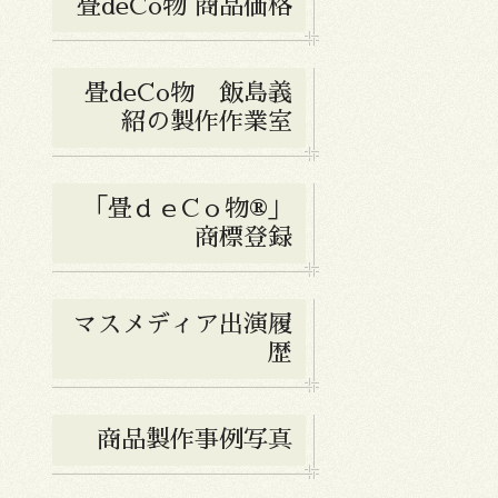
畳deCo物 商品価格
畳deCo物 飯島義
紹の製作作業室
「畳ｄｅCｏ物®︎」
商標登録
マスメディア出演履
歴
商品製作事例写真