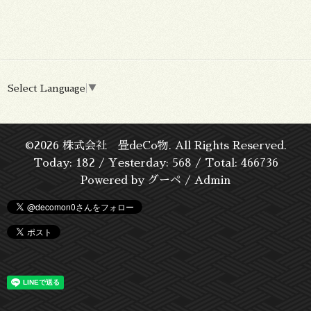
Select Language
▼
©2026
株式会社 畳deCo物
. All Rights Reserved.
Today:
182
/ Yesterday:
568
/ Total:
466736
Powered by
グーペ
/
Admin