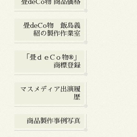
畳deCo物 商品価格
畳deCo物 飯島義
紹の製作作業室
「畳ｄｅCｏ物®︎」
商標登録
マスメディア出演履
歴
商品製作事例写真