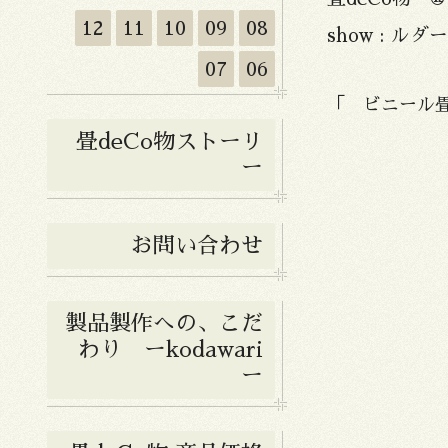
12
11
10
09
08
show : ル
07
06
「 ビニール
畳deCo物ストーリ
ー
お問い合わせ
製品製作への、こだ
わり ーkodawari
ー