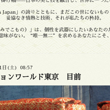
、掛け軸——日本の美と技を融合し、世界に一つだ
in Japan」の誇りとともに、まだこの世にない
妥協なき情熱と技術、それが私たちの矜持。
たたみでこもの）」は、個性を武器にしたいあなたの
意味がない。“唯一無二”を求めるあなたにこそ
1日(土) 08:57
ョンワールド東京 目前