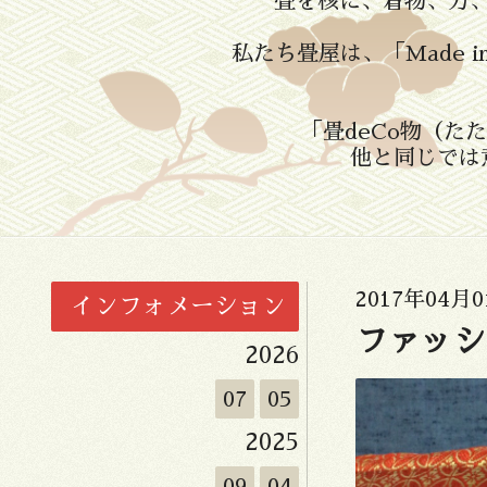
畳を核に、着物、刀
私たち畳屋は、「Made 
「畳deCo物（
他と同じでは
2017年04月0
インフォメーション
ファッシ
2026
07
05
2025
09
04