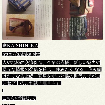
進KA SHIN-KA
http://shinka.site
人や地域の交流促進、企業の応援、新しい魅力や
様々な情報の発信を通じ、住みたく なる・住み続
けたくなる上総・安房をずっと孫の世代までがコ
ンセプトの月刊誌「
進ＫＡ
」
こちらの雑誌にて