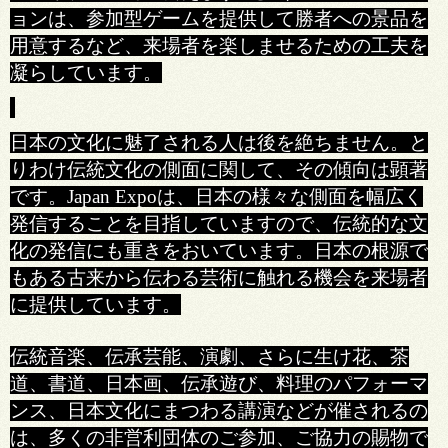
ョンは、参加型ゲームを提供して勝者への景品を
用意するなど、来場者を楽しませるための工夫を
凝らしています。
日本の文化に魅了される人は後を絶ちません。と
りわけ伝統文化の側面に関して、その傾向は顕著
です。Japan Expoは、日本の様々な側面を幅広く
発信することを目指していますので、伝統的な文
化の発信にも重きをおいています。日本の根源で
もある古来から伝わる芸術に触れる機会を来場者
に提供しています。
伝統音楽、伝承芸能、演劇、さらに生け花、茶
道、書道、日本画、伝承遊び、料理のパフォーマ
ンス、日本文化にまつわる講演などが催されるの
は、多くの非営利団体のご参加、ご協力の賜物で