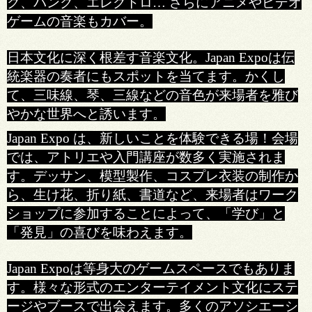
ク、パンク、エレクトロ… さらにアニメやビデオ
ゲームの音楽もカバー。
日本文化に深く根差す音楽文化。Japan Expoは伝
統楽器の奏者にもスポットを当てます。かくし
て、三味線、琴、三線などの音色が来場者を雅び
やかな世界へと誘います。
Japan Expo は、新しいことを体験できる場！会場
では、アトリエや入門講座が数多く実施されま
す。デッサン、模型製作、コスプレ衣装の制作か
ら、生け花、折り紙、書道など、来場者はワーク
ショップに参加することによって、「学び」と
「発見」の喜びを味わえます。
Japan Expoは等身大のゲームスペースでもありま
す。様々な形式のエンターテイメント文化にステ
ージやブースで出会えます。多くのアソシエーシ