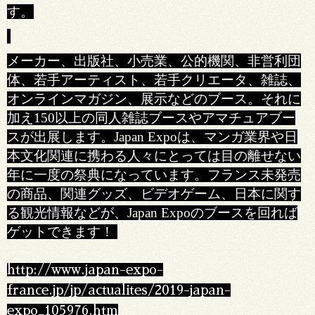
す。
メーカー、出版社、小売業、公的機関、非営利団
体、若手アーティスト、若手クリエータ、雑誌、
オンラインマガジン、展示などのブース。それに
加え150以上の同人雑誌ブースやアマチュアブー
スが出展します。Japan Expoは、マンガ業界や日
本文化関連に携わる人々にとっては目の離せない
年に一度の祭典になっています。フランス未発売
の商品、関連グッズ、ビデオゲーム、日本に関す
る観光情報などが、Japan Expoのブースを回れば
ゲットできます！
http://www.japan-expo-
france.jp/jp/actualites/2019-japan-
expo_105976.htm