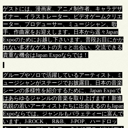
ゲストには、漫画家、アニメ制作者、キャラデザ
イナー、イラストレーター、ビデオゲームクリエ
ーター、プロデューサー、ミュージシャン、歌
手、作曲家をお迎えします。日本から遥々Japan
Expoのためにお越し下さいます。普段お目にかか
れない多才なゲストの方々と出会い、交流できる
貴重な機会はJapan Expoならでは！
グループやソロで活躍しているアーティスト、ミ
ュージシャンがステージでお披露目。日本の音楽
シーンの多様性を紹介するために、Japan Expoで
はあらゆるジャンルの音楽を取り上げます！新進
気鋭の若いアーティストたちに出会えるのもJapan
Expoならでは。ジャンルもバラェティーに富んで
います。J-ROCK 、 R&B、 J-POP、ハードロッ