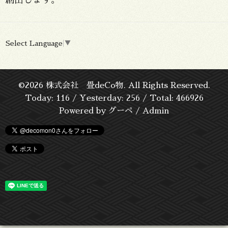
Select Language
▼
©2026
株式会社 畳deCo物
. All Rights Reserved.
Today:
116
/ Yesterday:
256
/ Total:
466926
Powered by
グーペ
/
Admin