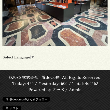
Select Language
▼
©2026
株式会社 畳deCo物
. All Rights Reserved.
Today:
476
/ Yesterday:
606
/ Total:
466462
Powered by
グーペ
/
Admin